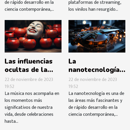
de rápido desarrollo en la
plataformas de streaming,
ciencia contemporánea,...
los vinilos han resurgido...
Las influencias
La
ocultas de la
nanotecnología
música en
en la producción
22 de noviembre de 2023
22 de noviembre de 2023
nuestras
de instrumentos
19:52
19:52
La música nos acompaña en
La nanotecnología es una de
emociones
musicales
los momentos más
las áreas más fascinantes y
significativos de nuestra
de rápido desarrollo en la
vida, desde celebraciones
ciencia contemporánea,...
hasta...