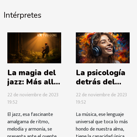
Intérpretes
La magia del
La psicología
jazz: Más allá
detrás del
de la
amor por la
22 de noviembre de 2023
22 de noviembre de 2023
improvisación
música
19:52
19:52
El jazz, esa fascinante
La música, ese lenguaje
amalgama de ritmo,
universal que toca lo más
melodía y armonía, se
hondo de nuestra alma,
presenta ante el oyente
tiene la capacidad única