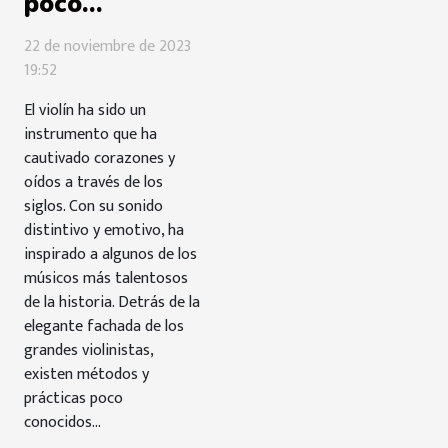
poco
conocidos de
22 de noviembre de 2023
los grandes
19:52
violinistas
El violín ha sido un
instrumento que ha
cautivado corazones y
oídos a través de los
siglos. Con su sonido
distintivo y emotivo, ha
inspirado a algunos de los
músicos más talentosos
de la historia. Detrás de la
elegante fachada de los
grandes violinistas,
existen métodos y
prácticas poco
conocidos...