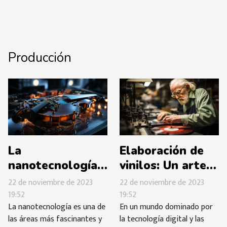
Producción
La
Elaboración de
nanotecnología
vinilos: Un arte
en la producción
olvidado
22 de noviembre de 2023
22 de noviembre de 2023
de instrumentos
19:52
19:52
La nanotecnología es una de
En un mundo dominado por
musicales
las áreas más fascinantes y
la tecnología digital y las